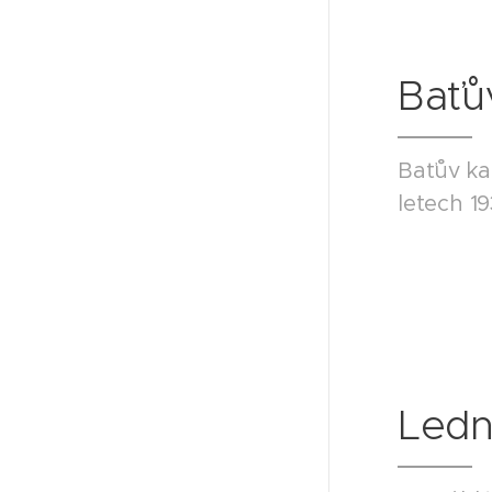
Baťů
Baťův ka
letech 1
Ledni