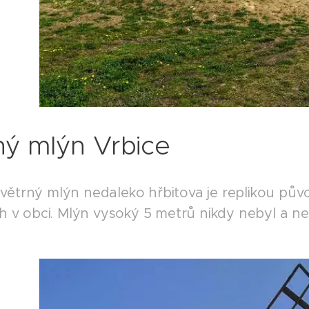
ný mlýn Vrbice
větrný mlýn nedaleko hřbitova je replikou pův
ích v obci. Mlýn vysoký 5 metrů nikdy nebyl a 