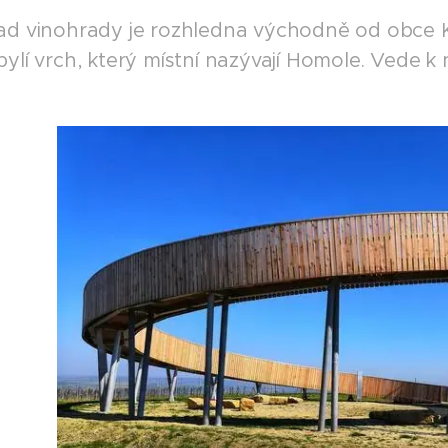
ad vinohrady je rozhledna východně od obce K
ylí vrch, který místní nazývají Homole. Vede k