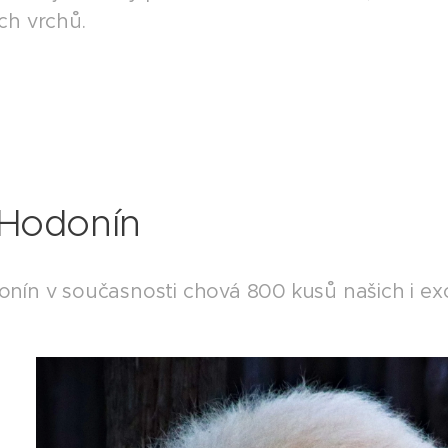
ých vrchů.
Hodonín
nín v současnosti chová 800 kusů našich i exot