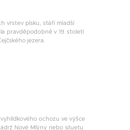
ch vrstev písku, stáří mladší
ala pravděpodobně v 19. století
Čejčského jezera.
Z vyhlídkového ochozu ve výšce
 nádrž Nové Mlýny nebo siluetu