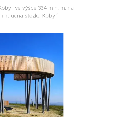
obylí ve výšce 334 m n. m. na
 ní naučná stezka Kobylí.