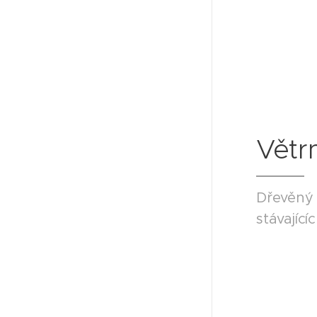
Větr
Dřevěný 
stávajíc