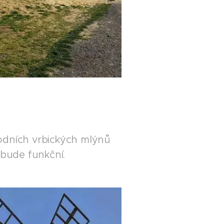
odních vrbických mlýnů
nebude funkční.