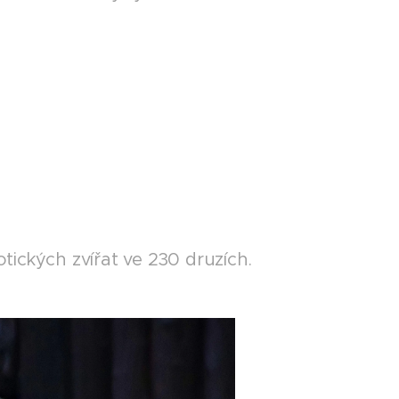
ických zvířat ve 230 druzích.