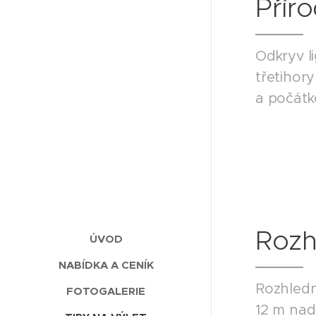
Přír
Odkryv li
třetihory
a počátk
Rozh
ÚVOD
NABÍDKA A CENÍK
Rozhledn
FOTOGALERIE
12 m nad