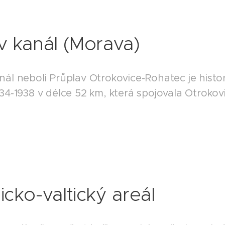
v kanál (Morava)
nál neboli Průplav Otrokovice-Rohatec je hist
934-1938 v délce 52 km, která spojovala Otroko
cko-valtický areál