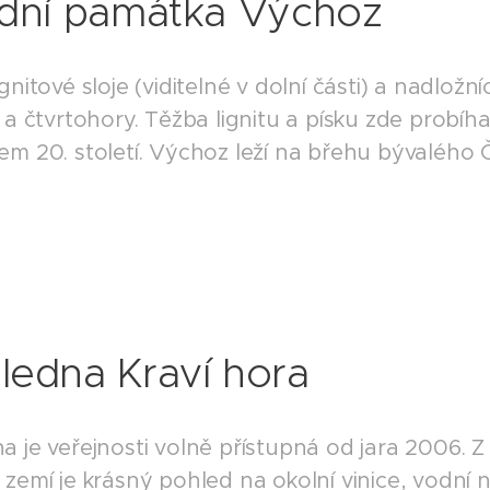
odní památka Výchoz
gnitové sloje (viditelné v dolní části) a nadložní
 a čtvrtohory. Těžba lignitu a písku zde probíh
em 20. století. Výchoz leží na břehu bývalého 
ledna Kraví hora
a je veřejnosti volně přístupná od jara 2006. 
 zemí je krásný pohled na okolní vinice, vodní